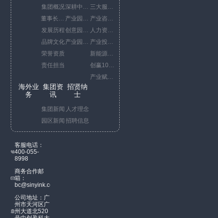
集团概况
深耕中国China business
三大服务平台
董事长寄语
产业园运营代表项目
产业咨询服务
发展历程
创意园运营代表项目
人力资源综合服务
品牌文化
产业园开发代表项目
产业投资服务
荣誉资质
新能源服务
责任担当
创赢10+1策
产业赋能服务
海外业
集团资
招贤纳
务
讯
士
集团新闻
人才理念
园区新闻
招聘信息
客服电话：
400-055-
8998
商务合作邮
箱：
bc@sinyink.com
公司地址：广
州市天河区广
州大道北520