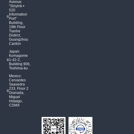
Avenue
“Sinyink •
520
Information
Port”
Building,
19th Floor
Tianhe
District,
Guangzhou
Canton
Japan:
Komagome
1-42-2,
Building 906,
Toshima-ku
Mexico:
Cervantes
Saavedra
233, Floor 2
Granada,
Miguel
Hidalgo,
CDMX