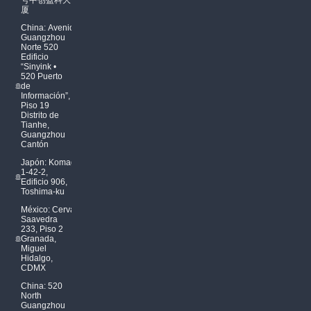
号中创盈科大
厦
China: Avenida
Guangzhou
Norte 520
Edificio
“Sinyink •
520 Puerto
de
Información”,
Piso 19
Distrito de
Tianhe,
Guangzhou
Cantón
Japón: Komagome
1-42-2,
Edificio 906,
Toshima-ku
México: Cervantes
Saavedra
233, Piso 2
Granada,
Miguel
Hidalgo,
CDMX
China: 520
North
Guangzhou