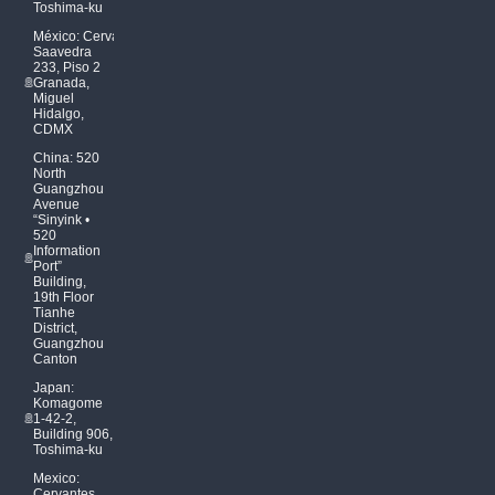
Toshima-ku
México: Cervantes
Saavedra
233, Piso 2
Granada,
Miguel
Hidalgo,
CDMX
China: 520
North
Guangzhou
Avenue
“Sinyink •
520
Information
Port”
Building,
19th Floor
Tianhe
District,
Guangzhou
Canton
Japan:
Komagome
1-42-2,
Building 906,
Toshima-ku
Mexico:
Cervantes