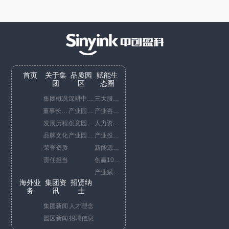
首页
关于集
品质园
赋能生
团
区
态圈
集团概况
深耕中国China business
三大服务平台
董事长寄语
产业园运营代表项目
产业咨询服务
发展历程
创意园运营代表项目
人力资源综合服务
品牌文化
产业园开发代表项目
产业投资服务
荣誉资质
新能源服务
责任担当
创赢10+1策
产业赋能服务
海外业
集团资
招贤纳
务
讯
士
集团新闻
人才理念
园区新闻
招聘信息