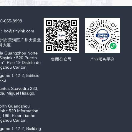
055-8998
c@sinyink.com
州市天河区广州大道北
盈科大厦
ida Guangzhou Norte
“Sinyink • 520 Puerto
集团公众号
产业服务平台
n”, Piso 19 Distrito de
ngzhou Cantón
ome 1-42-2, Edificio
-ku
antes Saavedra 233,
da, Miguel Hidalgo,
North Guangzhou
nk • 520 Information
g, 19th Floor Tianhe
angzhou Canton
ome 1-42-2, Building