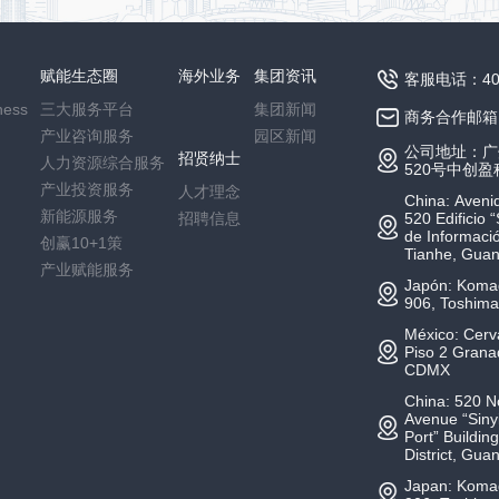
赋能生态圈
海外业务
集团资讯
客服电话：400-
ess
三大服务平台
集团新闻
商务合作邮箱：b
产业咨询服务
园区新闻
公司地址：广
招贤纳士
人力资源综合服务
520号中创
产业投资服务
人才理念
China: Aven
新能源服务
招聘信息
520 Edificio 
de Informació
创赢10+1策
Tianhe, Gua
产业赋能服务
Japón: Komag
906, Toshima
México: Cerv
Piso 2 Grana
CDMX
China: 520 
Avenue “Sinyi
Port” Buildin
District, Gu
Japan: Komag