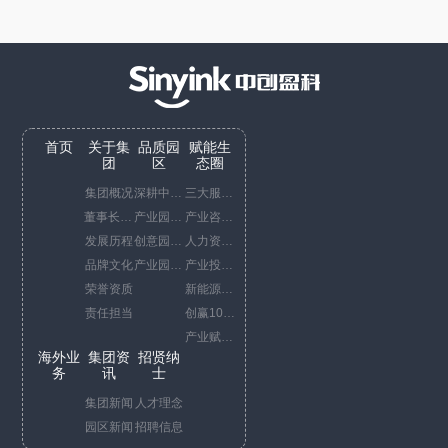
首页
关于集
品质园
赋能生
团
区
态圈
集团概况
深耕中国China business
三大服务平台
董事长寄语
产业园运营代表项目
产业咨询服务
发展历程
创意园运营代表项目
人力资源综合服务
品牌文化
产业园开发代表项目
产业投资服务
荣誉资质
新能源服务
责任担当
创赢10+1策
产业赋能服务
海外业
集团资
招贤纳
务
讯
士
集团新闻
人才理念
园区新闻
招聘信息