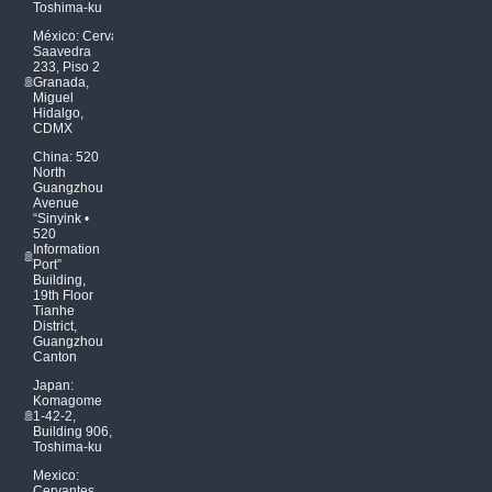
Toshima-ku
México: Cervantes
Saavedra
233, Piso 2
Granada,
Miguel
Hidalgo,
CDMX
China: 520
North
Guangzhou
Avenue
“Sinyink •
520
Information
Port”
Building,
19th Floor
Tianhe
District,
Guangzhou
Canton
Japan:
Komagome
1-42-2,
Building 906,
Toshima-ku
Mexico:
Cervantes