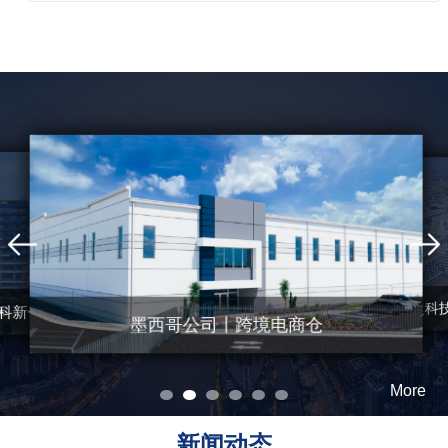
中创盈科 · 先达创新园
中创盈科 · 赛宝科
产基地
中创盈科 · 智盈科
科新一代信息智造园
墨西哥公司丨跨境电商仓
More
新闻动态