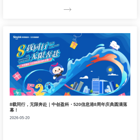
8载同行，无限奔赴｜中创盈科・520信息港8周年庆典圆满落
幕！
2026-05-20