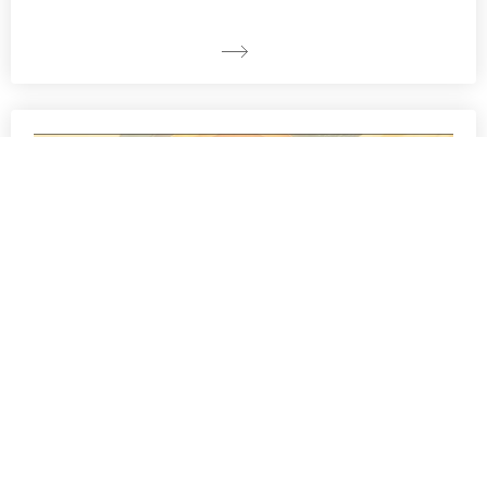
集团动态 | 百舸争流逐东江，龙舟竞渡启端阳！中创盈科集团
鼎力助阵2026万江龙舟锦标赛
2026-06-16